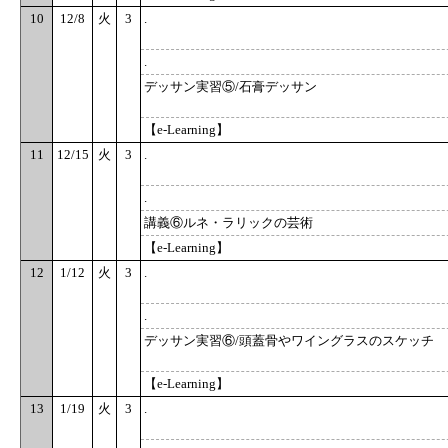
10
12/8
火
3
.
.
デッサン実習⑤/石膏デッサン
【e-Learning】
11
12/15
火
3
.
.
講義⑥ルネ・ラリックの芸術
【e-Learning】
12
1/12
火
3
.
.
デッサン実習⑥/頭蓋骨やワイングラスのスケッチ
【e-Learning】
13
1/19
火
3
.