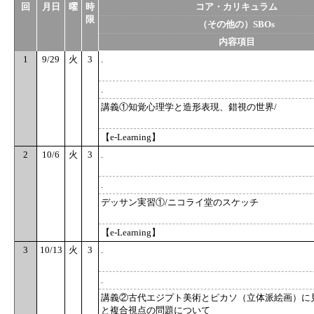
回
月日
曜
時
コア・カリキュラム
限
（その他の）SBOs
内容項目
1
9/29
火
3
.
.
講義①知覚心理学と造形表現、錯視の世界/
【e-Learning】
2
10/6
火
3
.
.
デッサン実習①/ニコライ堂のスケッチ
【e-Learning】
3
10/13
火
3
.
.
講義②古代エジプト美術とピカソ（立体派絵画）に
と複合視点の問題について