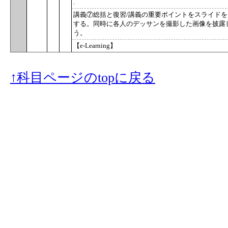
.
講義⑦総括と復習/講義の重要ポイントをスライド
する。同時に各人のデッサンを撮影した画像を披露
う。
【e-Learning】
↑科目ページのtopに戻る