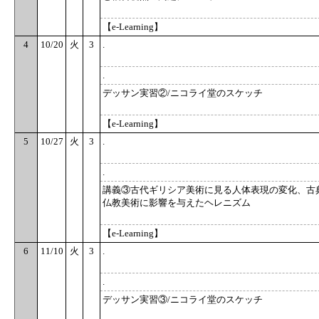
【e-Learning】
4
10/20
火
3
.
.
デッサン実習②/ニコライ堂のスケッチ
【e-Learning】
5
10/27
火
3
.
.
講義③古代ギリシア美術に見る人体表現の変化、古
仏教美術に影響を与えたヘレニズム
【e-Learning】
6
11/10
火
3
.
.
デッサン実習③/ニコライ堂のスケッチ