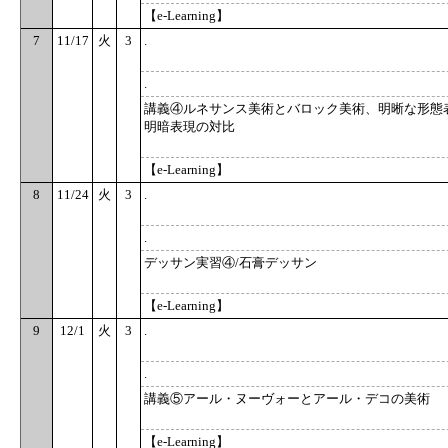
【e-Learning】
7
11/17
火
3
.
.
講義④ルネサンス美術とバロック美術、明晰な形態
明暗表現の対比
【e-Learning】
8
11/24
火
3
.
.
デッサン実習④/石膏デッサン
【e-Learning】
9
12/1
火
3
.
.
講義⑤アール・ヌーヴォーとアール・デコの美術
【e-Learning】