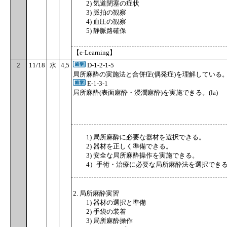
2) 気道閉塞の症状
3) 脈拍の観察
4) 血圧の観察
5) 静脈路確保
【e-Learning】
2
11/18
水
4,5
D-1-2-1-5
局所麻酔の実施法と合併症(偶発症)を理解している
E-1-3-1
局所麻酔(表面麻酔・浸潤麻酔)を実施できる。(Ⅰa)
1) 局所麻酔に必要な器材を選択できる。
2) 器材を正しく準備できる。
3) 安全な局所麻酔操作を実施できる。
4）手術・治療に必要な局所麻酔法を選択
2. 局所麻酔実習
1) 器材の選択と準備
2) 手袋の装着
3) 局所麻酔操作