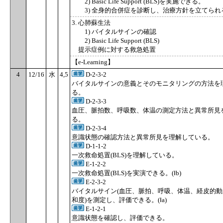
2) Basic Life Support (BLS)を実施できる。
3) 全身的合併症を診断し、治療方針を立てら
3. 心肺蘇生法
1) バイタルサインの確認
2) Basic Life Support (BLS)
提示症例に対する救急処置
【e-Learning】
4
12/16
水
4,5
D-2-3-2
バイタルサインの意義とそのモニタリングの方法を
る。
D-2-3-3
血圧、脈拍数、呼吸数、体温の測定方法と異常所見
る。
D-2-3-4
意識状態の確認方法と異常所見を理解している。
D-1-1-2
一次救命処置(BLS)を理解している。
E-1-2-2
一次救命処置(BLS)を実演できる。(Ⅰb)
E-2-3-2
バイタルサイン(血圧、脈拍、呼吸、体温、経皮的
和度)を測定し、評価できる。(Ⅰa)
E-1-2-1
意識状態を確認し、評価できる。