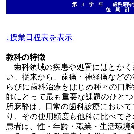
第 4 学 年 歯科麻酔
後 期 計
↓授業日程表を表示
教科の特徴
歯科領域の疾患や処置にはとかく
い。従来から、歯痛・神経痛などの
らびに歯科治療をはじめ種々の口腔
師にとって最も重要な課題のひとつ
所麻酔は、日常の歯科診療において
り、その使用頻度も他科に比べてき
患者は、性・年齢・職業・生活環境