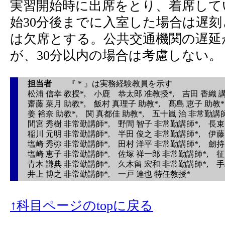
実習開始時に出席をとり、着席して
始30分後までに入室した場合は遅
は欠席とする。公共交通機関の遅延
が、30分以内の場合は考慮しない。
担当者
『 * 』は実務経験教員を示す
松浦 信幸 教授*, 小鹿 恭太郎 准教授*, 吉田 香織 
齋藤 菜月 助教*, 飯村 真理子 助教*, 髙島 恵子 助教*
姜 裕奈 助教*, 関 真都佳 助教*, 五十嵐 治 非常勤講
間宮 秀樹 非常勤講師*, 野間 智子 非常勤講師*, 長束
稲川 元明 非常勤講師*, 半田 俊之 非常勤講師*, 伊藤
塩崎 秀弥 非常勤講師*, 田村 洋平 非常勤講師*, 劒持
塩崎 恵子 非常勤講師*, 佐塚 祥一郎 非常勤講師*, 征
青木 謙典 非常勤講師*, 久木留 宏和 非常勤講師*, 手
井上 博之 非常勤講師*, 一戸 達也 特任教授*
↑科目ページのtopに戻る