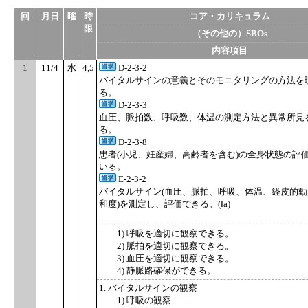
回
月日
曜
時
コア・カリキュラム
限
（その他の）SBOs
内容項目
1
11/4
水
4,5
D-2-3-2
バイタルサインの意義とそのモニタリングの方法を
る。
D-2-3-3
血圧、脈拍数、呼吸数、体温の測定方法と異常所見
る。
D-2-3-8
患者(小児、妊産婦、高齢者を含む)の全身状態の評
いる。
E-2-3-2
バイタルサイン(血圧、脈拍、呼吸、体温、経皮的
和度)を測定し、評価できる。(Ⅰa)
1) 呼吸を適切に観察できる。
2) 脈拍を適切に観察できる。
3) 血圧を適切に観察できる。
4) 静脈路確保ができる。
1. バイタルサインの観察
1) 呼吸の観察