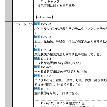
4) リキャップ
提示症例に対する局所麻酔
【e-Learning】
3
12/2
水
4,5
D-2-3-2
バイタルサインの意義とそのモニタリングの方法を
る。
D-2-3-3
血圧、脈拍数、呼吸数、体温の測定方法と異常所見
る。
D-2-3-4
意識状態の確認方法と異常所見を理解している。
D-1-1-2
一次救命処置(BLS)を理解している。
E-1-2-2
一次救命処置(BLS)を実演できる。(Ⅰb)
E-2-3-2
バイタルサイン(血圧、脈拍、呼吸、体温、経皮的
和度)を測定し、評価できる。(Ⅰa)
E-1-2-1
意識状態を確認し、評価できる。
1) バイタルサインを確認できる。