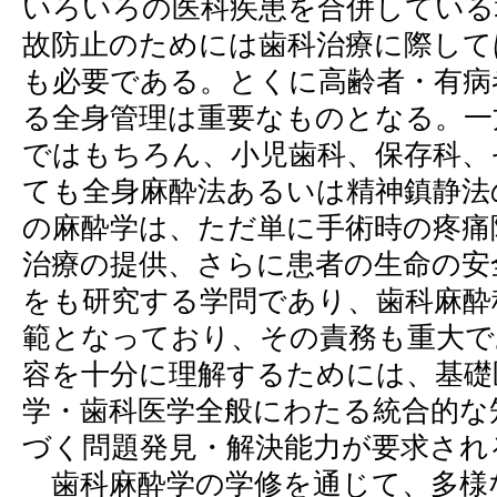
いろいろの医科疾患を合併している
故防止のためには歯科治療に際して
も必要である。とくに高齢者・有病
る全身管理は重要なものとなる。一
ではもちろん、小児歯科、保存科、
ても全身麻酔法あるいは精神鎮静法
の麻酔学は、ただ単に手術時の疼痛
治療の提供、さらに患者の生命の安
をも研究する学問であり、歯科麻酔
範となっており、その責務も重大で
容を十分に理解するためには、基礎
学・歯科医学全般にわたる統合的な
づく問題発見・解決能力が要求され
歯科麻酔学の学修を通じて、多様